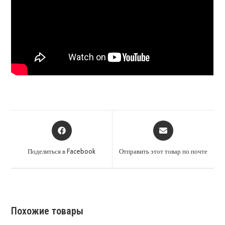
Открывается
Открывается
в
в
новом
новом
Поделиться в Facebook
Отправить этот товар по почте
окне
окне
Похожие товары