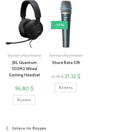
-59%
Звуковое оборудование
Звуковое оборудование
JBL Quantum
Shure Beta 57A
100M2 Wired
Gaming Headset
Первоначальная
Текущая
21.32
$
51.78
$
цена
цена:
составляла
21.32 $.
Купить
51.78 $.
96.80
$
Купить
Записи На Форуме