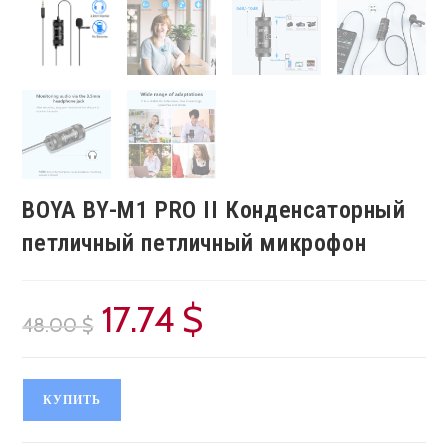
BOYA BY-M1 PRO II Конденсаторный
петличный петличный микрофон
17.74
$
Первоначальная
Текущая
цена
цена:
48.00
$
составляла
17.74 $.
48.00 $.
КУПИТЬ