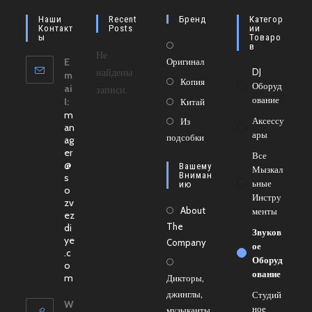
Наши
Recent
Бренд
Категор
Контакт
Posts
Ии
Ы
Товаро
Откроется
В
Не
E
Оригинал
в
найдены
DJ
m
новой
Откроется
Копия
Оборуд
ai
записи.
вкладке
в
Ование
Откроется
l:
Китай
m
новой
в
Откроется
Аксессу
Из
an
вкладке
Ары
новой
подсобки
в
ag
er
вкладке
новой
Все
@
Вашему
Мызкал
вкладке
Вниман
s
Ьные
Ию
o
Инстру
zv
About
Менты
ez
The
di
Звуков
ye
Company
Ое
.c
Оборуд
o
Ование
Откроется
m
Дикторы,
в
джинглы,
Студий
вашем
W
Ное
музыканты