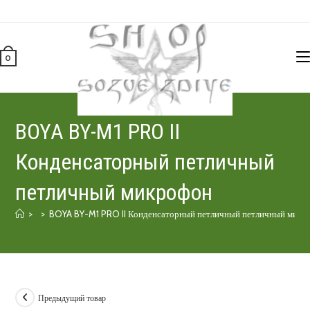
Перейти
к
содержимому
0
BOYA BY-M1 PRO II
Конденсаторный петличный
петличный микрофон
>
>
BOYA BY-M1 PRO II Конденсаторный петличный петличный микр
Предыдущий товар