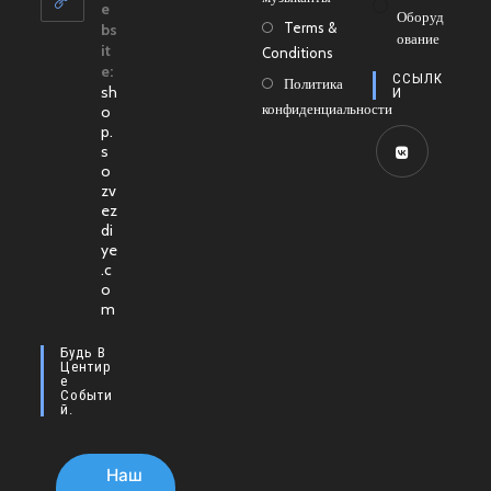
приложении
e
Оборуд
Terms &
bs
Ование
it
Conditions
e:
ССЫЛК
Политика
sh
И
конфиденциальности
o
p.
s
o
Откроется
zv
ez
в
di
новой
ye
.c
вкладке
o
m
Будь В
Центир
Е
Событи
Й.
Наш