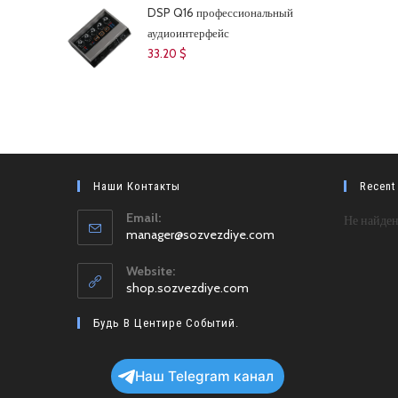
61.43 $.
DSP Q16 профессиональный
аудиоинтерфейс
33.20
$
Наши Контакты
Recent
Email:
Не найден
Откроется
manager@sozvezdiye.com
в
вашем
Website:
приложении
shop.sozvezdiye.com
Будь В Центире Событий.
Наш Telegram канал