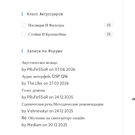
цена
цена
Класс Аксуссуаров
Изоляция И Фильтры
(1)
Стойки И Кронштйны
(1)
Записи На Форуме
Акустическое кольцо
by PRоFeSSoR on 07.06.2026
Аудио интерфейс DSP Q16
by The L1ke on 27.03.2026
Голос демона
by PRоFeSSoR on 24.12.2025
а
Сценическая речь.Методические рекомендации
by Vishnevskyi on 24.12.2025
Re: Обучение на синтезаторе онлайн
by Medium on 20.12.2025