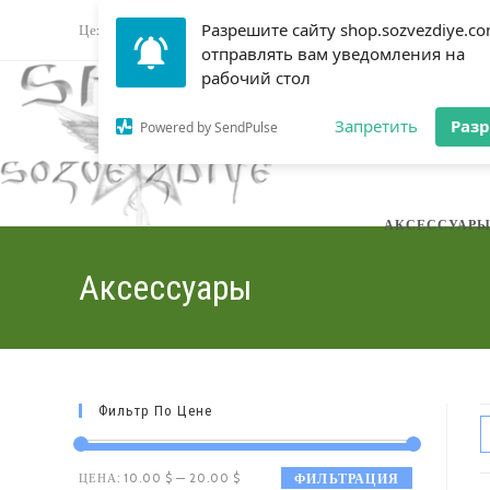
Перейти
Разрешите сайту shop.sozvezdiye.c
Цех звука: Sozvezdiye
Магазин оборудования
Форум му
к
отправлять вам уведомления на
содержимому
рабочий стол
DJ ОБОРУДОВ
Запретить
Раз
Powered by SendPulse
АКСЕССУАР
Аксессуары
Фильтр По Цене
Минимальная
Максимальная
ЦЕНА:
10.00 $
—
20.00 $
ФИЛЬТРАЦИЯ