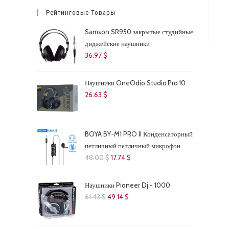
Рейтинговые Товары
Samson SR950 закрытые студийные
диджейские наушники
36.97
$
Наушники OneOdio Studio Pro 10
26.63
$
BOYA BY-M1 PRO II Конденсаторный
петличный петличный микрофон
Первоначальная
Текущая
48.00
$
17.74
$
цена
цена:
составляла
17.74 $.
Наушники Pioneer Dj - 1000
48.00 $.
Первоначальная
Текущая
61.43
$
49.14
$
цена
цена:
составляла
49.14 $.