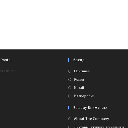
 Posts
Бренд
Откроется
ы записи.
Оригинал
в
Откроется
Копия
новой
в
Откроется
Китай
вкладке
новой
в
Откроется
Из подсобки
вкладке
новой
в
Вашему Вниманию
вкладке
новой
вкладке
About The Company
Дикторы, джинглы, музыканты