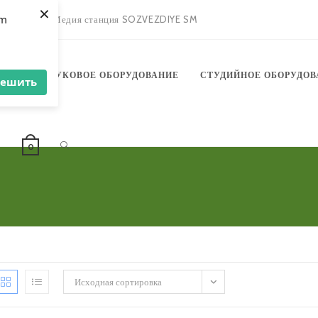
×
om
зыкантов
Медия станция SOZVEZDIYE SM
АНИЕ
ЗВУКОВОЕ ОБОРУДОВАНИЕ
СТУДИЙНОЕ ОБОРУДОВ
решить
ПЕРЕКЛЮЧИТЬ
Ы
0
ПОИСК
Исходная сортировка
ПО