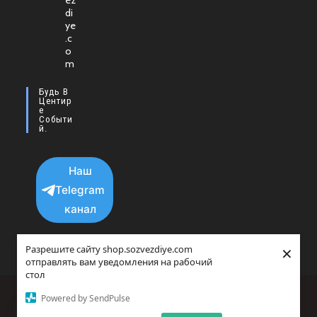
ez
в
di
новой
ye
.c
вкладке
o
m
Будь В
Центир
Е
Событи
Й.
Наш
Telegram
канал
×
Разрешите сайту shop.sozvezdiye.com
отправлять вам уведомления на рабочий
стол
Политика конфиденциальности
Powered by SendPulse
copyright © 2025 - 2026 Все права защищенны.
Прайс-агрегатор