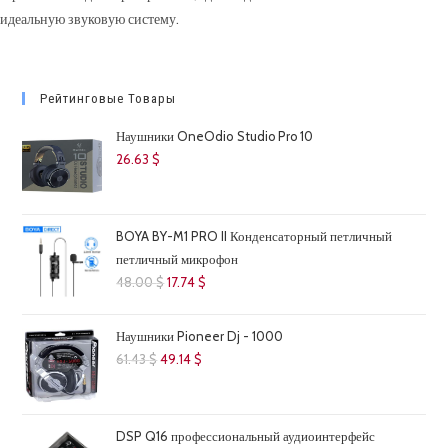
идеальную звуковую систему.
Рейтинговые Товары
Наушники OneOdio Studio Pro 10
26.63
$
BOYA BY-M1 PRO II Конденсаторный петличный
петличный микрофон
Первоначальная
Текущая
48.00
$
17.74
$
цена
цена:
составляла
17.74 $.
Наушники Pioneer Dj - 1000
48.00 $.
Первоначальная
Текущая
61.43
$
49.14
$
цена
цена:
составляла
49.14 $.
61.43 $.
DSP Q16 профессиональный аудиоинтерфейс