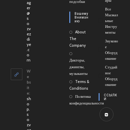
Ары
новой
подсобки
в
ag
er
вкладке
новой
Все
@
Вашему
Мызкал
вкладке
Вниман
s
Ьные
Ию
o
Инстру
zv
About
Менты
ez
The
di
Звуково
ye
Company
Е
.c
Оборуд
o
Ование
Откроется
m
Дикторы,
в
джинглы,
Студий
вашем
W
Ное
музыканты
приложении
e
Оборуд
Terms &
bs
Ование
it
Conditions
e:
ССЫЛК
Политика
sh
И
конфиденциальности
o
p.
s
o
Откроется
zv