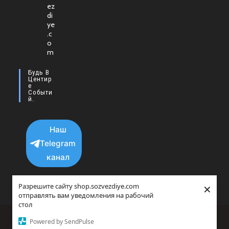
ez
в
di
новой
ye
.c
вкладке
o
m
Будь В
Центир
Е
Событи
Й.
Наш
Telegram
канал
×
Разрешите сайту shop.sozvezdiye.com
отправлять вам уведомления на рабочий
стол
Политика конфиденциальности
Powered by SendPulse