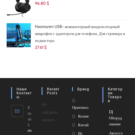
96.80
$
Haomuren USB- компьютерный конденсаторный
микрофон с адаптером для телефона. Для стримера и
подкастера.
27.61
$
Наши
Recent
Бренд
Категор
Контакт
Posts
Ии
Ы
Товаро
Откроется
В
Не
E
Оригинал
в
найдены
DJ
m
новой
Откроется
Копия
Оборуд
ai
записи.
вкладке
в
Ование
Откроется
l:
Китай
m
новой
в
Откроется
Аксессу
Из