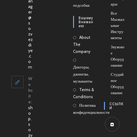
an
вкладке
Ары
новой
подсобки
в
ag
er
вкладке
новой
Все
@
Вашему
Мызкал
вкладке
Вниман
s
Ьные
Ию
o
Инстру
zv
About
Менты
ez
The
di
Звуково
ye
Company
Е
.c
Оборуд
o
Ование
Откроется
m
Дикторы,
в
джинглы,
Студий
вашем
W
Ное
музыканты
приложении
e
Оборуд
Terms &
bs
Ование
it
Conditions
e:
ССЫЛК
Политика
sh
И
конфиденциальности
o
p.
s
o
Откроется
zv