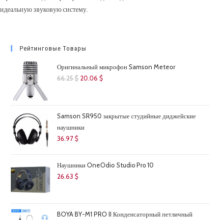
идеальную звуковую систему.
Рейтинговые Товары
Оригинальный микрофон Samson Meteor
Первоначальная
Текущая
66.25
$
20.06
$
цена
цена:
составляла
20.06 $.
66.25 $.
Samson SR950 закрытые студийные диджейские
наушники
36.97
$
Наушники OneOdio Studio Pro 10
26.63
$
BOYA BY-M1 PRO II Конденсаторный петличный