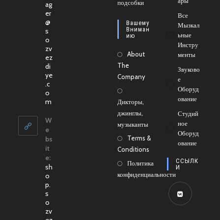
Ары
новой
подсобки
в
ag
er
вкладке
новой
Все
@
Вашему
Мызкал
вкладке
Вниман
s
Ьные
Ию
o
Инстру
zv
About
Менты
ez
The
di
Звуково
ye
Company
Е
.c
Оборуд
o
Ование
Откроется
m
Дикторы,
в
джинглы,
Студий
вашем
W
Ное
музыканты
приложении
e
Оборуд
Terms &
bs
Ование
it
Conditions
e:
ССЫЛК
Политика
sh
И
конфиденциальности
o
p.
s
o
Откроется
zv