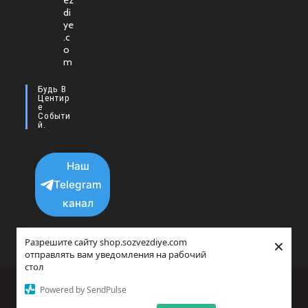
ez
в
di
новой
ye
.c
вкладке
o
m
Будь В
Центир
Е
Событи
Й.
Наш
Telegram
канал
×
Разрешите сайту shop.sozvezdiye.com
отправлять вам уведомления на рабочий
стол
Политика конфиденциальности
Powered by SendPulse
copyright © 2025 - 2026 Все права защищенны.
Прайс-агрегатор