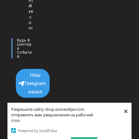
ez
в
di
новой
ye
.c
вкладке
o
m
Будь В
Центир
Е
Событи
Й.
Наш
Telegram
канал
×
Разрешите сайту shop.sozvezdiye.com
отправлять вам уведомления на рабочий
стол
Политика конфиденциальности
Powered by SendPulse
copyright © 2025 - 2026 Все права защищенны.
Прайс-агрегатор