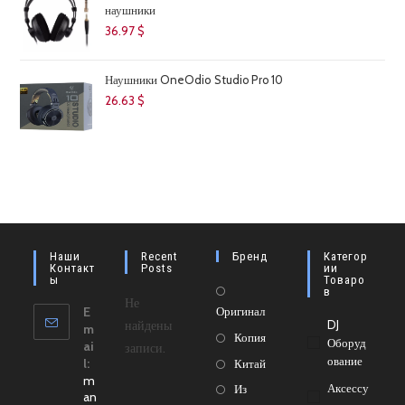
наушники
36.97
$
Наушники OneOdio Studio Pro 10
26.63
$
Наши
Recent
Бренд
Категор
Контакт
Posts
Ии
Ы
Товаро
Откроется
В
Не
E
Оригинал
в
найдены
DJ
m
новой
Откроется
Копия
Оборуд
ai
записи.
вкладке
в
Ование
Откроется
l:
Китай
m
новой
в
Откроется
Аксессу
Из
an
вкладке