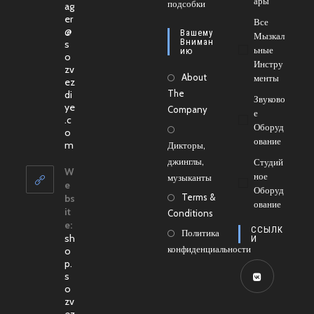
Ары
новой
подсобки
в
ag
er
вкладке
новой
Все
@
Вашему
Мызкал
вкладке
Вниман
s
Ьные
Ию
o
Инстру
zv
About
Менты
ez
The
di
Звуково
ye
Company
Е
.c
Оборуд
o
Ование
Откроется
m
Дикторы,
в
джинглы,
Студий
вашем
W
Ное
музыканты
приложении
e
Оборуд
Terms &
bs
Ование
it
Conditions
e:
ССЫЛК
Политика
sh
И
конфиденциальности
o
p.
s
o
Откроется
zv