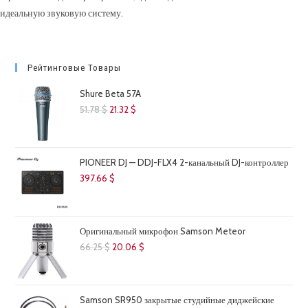
идеальную звуковую систему.
Рейтинговые Товары
Shure Beta 57A
Первоначальная
Текущая
51.78
$
21.32
$
цена
цена:
составляла
21.32 $.
51.78 $.
PIONEER DJ — DDJ-FLX4 2-канальный DJ-контроллер
397.66
$
Оригинальный микрофон Samson Meteor
Первоначальная
Текущая
66.25
$
20.06
$
цена
цена:
составляла
20.06 $.
66.25 $.
Samson SR950 закрытые студийные диджейские