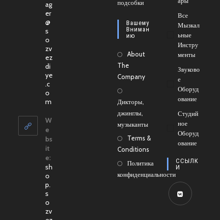
Ары
новой
подсобки
в
ag
er
вкладке
новой
Все
@
Вашему
Мызкал
вкладке
Вниман
s
Ьные
Ию
o
Инстру
zv
About
Менты
ez
The
di
Звуково
ye
Company
Е
.c
Оборуд
o
Ование
Откроется
m
Дикторы,
в
джинглы,
Студий
вашем
W
Ное
музыканты
приложении
e
Оборуд
Terms &
bs
Ование
it
Conditions
e:
ССЫЛК
Политика
sh
И
конфиденциальности
o
p.
s
o
Откроется
zv