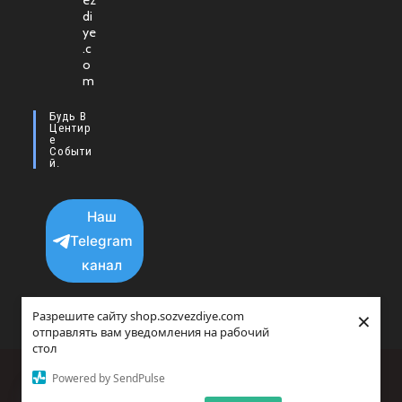
ez
в
di
новой
ye
.c
вкладке
o
m
Будь В
Центир
Е
Событи
Й.
Наш
Telegram
канал
×
Разрешите сайту shop.sozvezdiye.com
отправлять вам уведомления на рабочий
стол
Политика конфиденциальности
Powered by SendPulse
copyright © 2025 - 2026 Все права защищенны.
Прайс-агрегатор