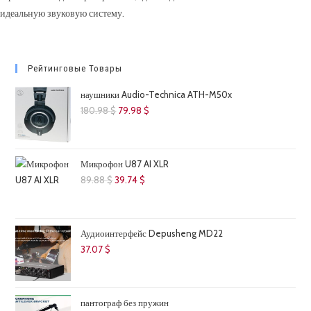
идеальную звуковую систему.
Рейтинговые Товары
наушники Audio-Technica ATH-M50x
Первоначальная
Текущая
180.98
$
79.98
$
цена
цена:
составляла
79.98 $.
180.98 $.
Микрофон U87 AI XLR
Первоначальная
Текущая
89.88
$
39.74
$
цена
цена:
составляла
39.74 $.
89.88 $.
Аудиоинтерфейс Depusheng MD22
37.07
$
пантограф без пружин