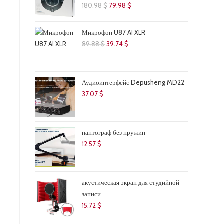
Первоначальная
Текущая
180.98
$
79.98
$
цена
цена:
составляла
79.98 $.
Микрофон U87 AI XLR
180.98 $.
Первоначальная
Текущая
89.88
$
39.74
$
цена
цена:
составляла
39.74 $.
89.88 $.
Аудиоинтерфейс Depusheng MD22
37.07
$
пантограф без пружин
12.57
$
акустическая экран для студийной
записи
15.72
$