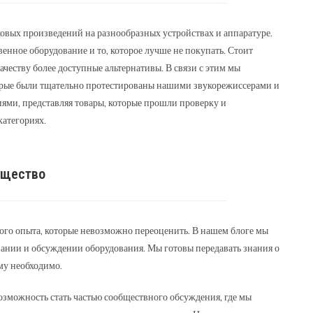
уковых произведений на разнообразных устройствах и аппаратуре.
енное оборудование и то, которое лучше не покупать. Стоит
ачеству более доступные альтернативы. В связи с этим мы
торые были тщательно протестированы нашими звукорежиссерами и
ми, представляя товары, которые прошли проверку и
категориях.
бщество
ого опыта, которые невозможно переоценить. В нашем блоге мы
ании и обсуждении оборудования. Мы готовы передавать знания о
му необходимо.
 возможность стать частью сообществного обсуждения, где мы