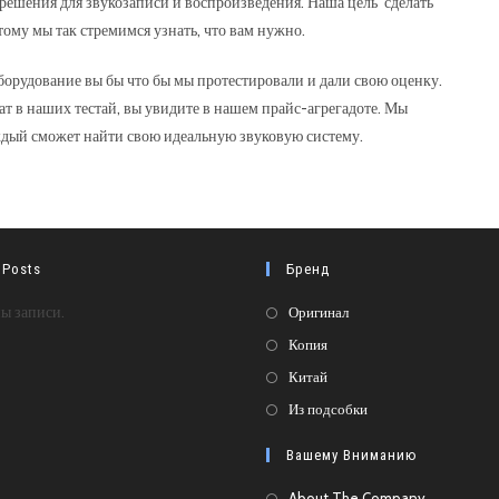
решения для звукозаписи и воспроизведения. Наша цель сделать
ому мы так стремимся узнать, что вам нужно.
орудование вы бы что бы мы протестировали и дали свою оценку.
т в наших тестай, вы увидите в нашем прайс-агрегадоте. Мы
аждый сможет найти свою идеальную звуковую систему.
 Posts
Бренд
Откроется
ы записи.
Оригинал
в
Откроется
Копия
новой
в
Откроется
Китай
вкладке
новой
в
Откроется
Из подсобки
вкладке
новой
в
Вашему Вниманию
вкладке
новой
вкладке
About The Company