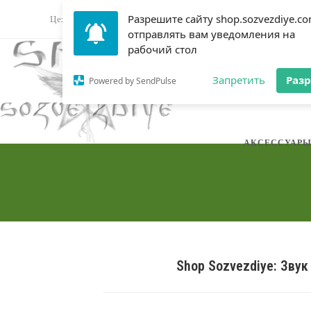
Перейти
Разрешите сайту shop.sozvezdiye.c
Цех звука: Sozvezdiye
Магазин оборудования
Форум му
к
отправлять вам уведомления на
содержимому
рабочий стол
DJ ОБОРУДОВ
Запретить
Раз
Powered by SendPulse
АКСЕССУАР
Shop Sozvezdiye: Звук