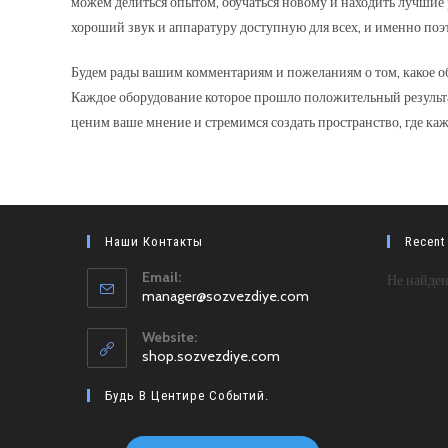
можем делиться опытом, обучаться новому и находить лучшие 
хороший звук и аппаратуру доступную для всех, и именно поэт
Будем рады вашим комментариям и пожеланиям о том, какое об
Каждое оборудование которое прошло положительный результа
ценим ваше мнение и стремимся создать пространство, где к
Наши Контакты
Recent
Email:
Не найден
Откроется
manager@sozvezdiye.com
в
вашем
Website:
приложении
shop.sozvezdiye.com
Будь В Центире Событий.