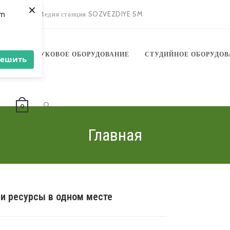
×
om
зыкантов
Медия станция SOZVEZDIYE SM
АНИЕ
ЗВУКОВОЕ ОБОРУДОВАНИЕ
СТУДИЙНОЕ ОБОРУДОВ
решить
ПЕРЕКЛЮЧИТЬ
Ы
0
Главная
ПОИСК
 и ресурсы в одном месте
ПО