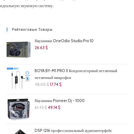
идеальную звуковую систему.
Рейтинговые Товары
Наушники OneOdio Studio Pro 10
26.63
$
BOYA BY-M1 PRO II Конденсаторный петличный
петличный микрофон
Первоначальная
Текущая
48.00
$
17.74
$
цена
цена:
составляла
17.74 $.
Наушники Pioneer Dj - 1000
48.00 $.
Первоначальная
Текущая
61.43
$
49.14
$
цена
цена:
составляла
49.14 $.
61.43 $.
DSP Q16 профессиональный аудиоинтерфейс