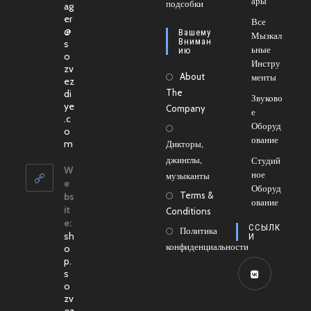
Ары
новой
подсобки
в
ag
er
вкладке
новой
Все
@
Вашему
Мызкал
вкладке
Вниман
s
Ьные
Ию
o
Инстру
zv
About
Менты
ez
The
di
Звуково
ye
Company
Е
.c
Оборуд
o
Ование
Откроется
m
Дикторы,
в
джинглы,
Студий
вашем
W
Ное
музыканты
приложении
e
Оборуд
Terms &
bs
Ование
it
Conditions
e:
ССЫЛК
Политика
sh
И
конфиденциальности
o
p.
s
o
Откроется
zv