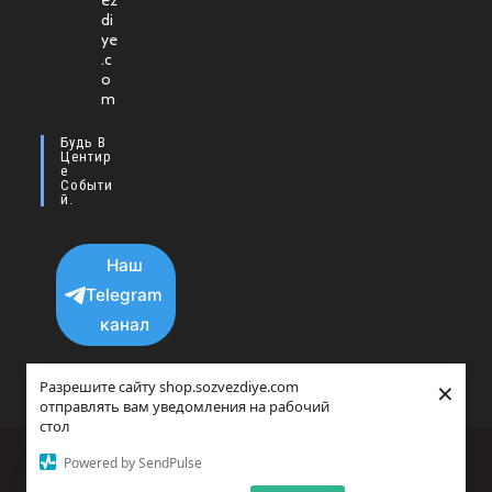
ez
в
di
новой
ye
.c
вкладке
o
m
Будь В
Центир
Е
Событи
Й.
Наш
Telegram
канал
×
Разрешите сайту shop.sozvezdiye.com
отправлять вам уведомления на рабочий
стол
Политика конфиденциальности
Powered by SendPulse
copyright © 2025 - 2026 Все права защищенны.
Прайс-агрегатор