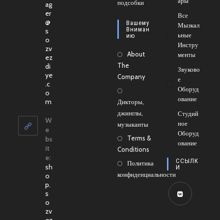
Ары
новой
подсобки
в
ag
er
вкладке
новой
Все
@
Вашему
Мызкал
вкладке
Вниман
s
Ьные
Ию
o
Инстру
zv
About
Менты
ez
The
di
Звуково
ye
Company
Е
.c
Оборуд
o
Ование
Откроется
m
Дикторы,
в
джинглы,
Студий
вашем
W
Ное
музыканты
приложении
e
Оборуд
Terms &
bs
Ование
it
Conditions
e:
ССЫЛК
Политика
sh
И
конфиденциальности
o
p.
s
o
Откроется
zv