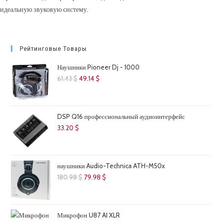
идеальную звуковую систему.
Рейтинговые Товары
Наушники Pioneer Dj - 1000
Первоначальная
Текущая
61.43
$
49.14
$
цена
цена:
составляла
49.14 $.
61.43 $.
DSP Q16 профессиональный аудиоинтерфейс
33.20
$
наушники Audio-Technica ATH-M50x
Первоначальная
Текущая
180.98
$
79.98
$
цена
цена:
составляла
79.98 $.
180.98 $.
Микрофон U87 AI XLR