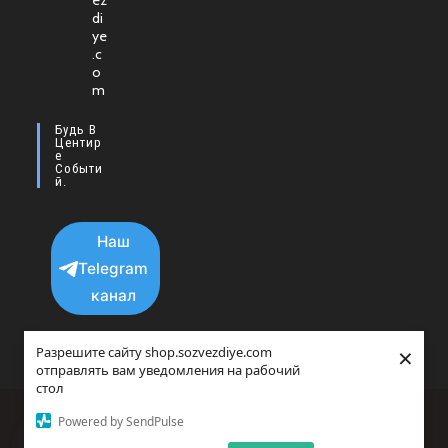
ez
в
di
новой
ye
.c
вкладке
o
m
Будь В
Центир
Е
Событи
Й.
Наш
Telegram
канал
×
Разрешите сайту shop.sozvezdiye.com
отправлять вам уведомления на рабочий
стол
Политика конфиденциальности
Powered by SendPulse
copyright © 2025 - 2026 Все права защищенны.
Прайс-агрегатор