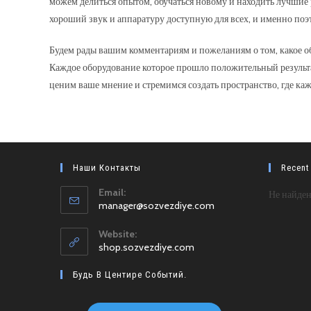
можем делиться опытом, обучаться новому и находить лучшие 
хороший звук и аппаратуру доступную для всех, и именно поэт
Будем рады вашим комментариям и пожеланиям о том, какое об
Каждое оборудование которое прошло положительный результа
ценим ваше мнение и стремимся создать пространство, где к
Наши Контакты
Recent
Email:
Не найден
Откроется
manager@sozvezdiye.com
в
вашем
Website:
приложении
shop.sozvezdiye.com
Будь В Центире Событий.