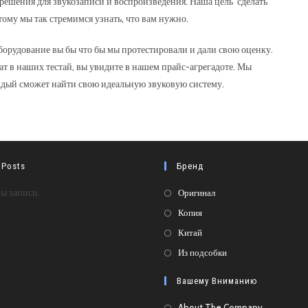
решения для звукозаписи и воспроизведения. Наша цель сделать
ому мы так стремимся узнать, что вам нужно.
орудование вы бы что бы мы протестировали и дали свою оценку.
т в наших тестай, вы увидите в нашем прайс-агрегадоте. Мы
аждый сможет найти свою идеальную звуковую систему.
 Posts
Бренд
Откроется
ы записи.
Оригинал
в
Откроется
Копия
новой
в
Откроется
Китай
вкладке
новой
в
Откроется
Из подсобки
вкладке
новой
в
Вашему Вниманию
вкладке
новой
вкладке
About The Company