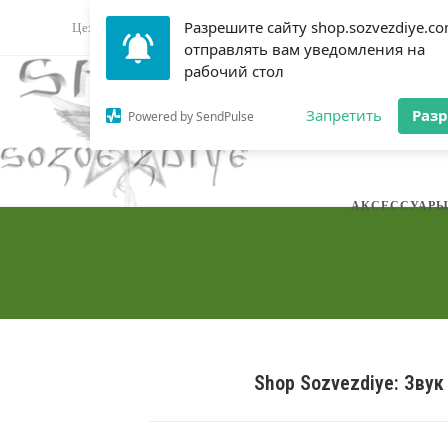
Перейти
Разрешите сайту shop.sozvezdiye.c
Цех звука: Sozvezdiye
Магазин оборудования
Форум му
к
отправлять вам уведомления на
содержимому
рабочий стол
DJ ОБОРУДОВ
Запретить
Раз
Powered by SendPulse
АКСЕССУАР
Shop Sozvezdiye: Звук