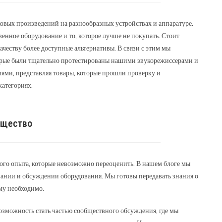
уковых произведений на разнообразных устройствах и аппаратуре.
енное оборудование и то, которое лучше не покупать. Стоит
ачеству более доступные альтернативы. В связи с этим мы
торые были тщательно протестированы нашими звукорежиссерами и
ми, представляя товары, которые прошли проверку и
категориях.
бщество
ого опыта, которые невозможно переоценить. В нашем блоге мы
ании и обсуждении оборудования. Мы готовы передавать знания о
му необходимо.
 возможность стать частью сообществного обсуждения, где мы