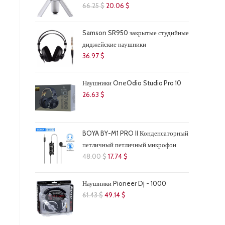
Первоначальная
Текущая
66.25
$
20.06
$
цена
цена:
составляла
20.06 $.
Samson SR950 закрытые студийные
66.25 $.
диджейские наушники
36.97
$
Наушники OneOdio Studio Pro 10
26.63
$
BOYA BY-M1 PRO II Конденсаторный
петличный петличный микрофон
Первоначальная
Текущая
48.00
$
17.74
$
цена
цена:
составляла
17.74 $.
Наушники Pioneer Dj - 1000
48.00 $.
Первоначальная
Текущая
61.43
$
49.14
$
цена
цена:
составляла
49.14 $.