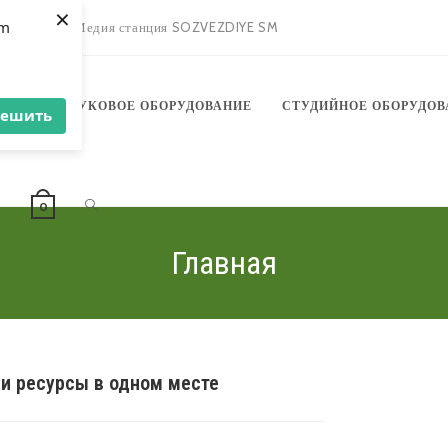
×
om
зыкантов
Медия станция SOZVEZDIYE SM
АНИЕ
ЗВУКОВОЕ ОБОРУДОВАНИЕ
СТУДИЙНОЕ ОБОРУДОВ
решить
ПЕРЕКЛЮЧИТЬ
Ы
0
Главная
ПОИСК
 и ресурсы в одном месте
ПО