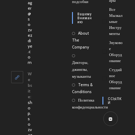
Ары
новой
подсобки
в
ag
er
вкладке
новой
Все
@
Вашему
Мызкал
вкладке
Вниман
s
Ьные
Ию
o
Инстру
zv
About
Менты
ez
The
di
Звуково
ye
Company
Е
.c
Оборуд
o
Ование
Откроется
m
Дикторы,
в
джинглы,
Студий
вашем
W
Ное
музыканты
приложении
e
Оборуд
Terms &
bs
Ование
it
Conditions
e:
ССЫЛК
Политика
sh
И
конфиденциальности
o
p.
s
o
Откроется
zv