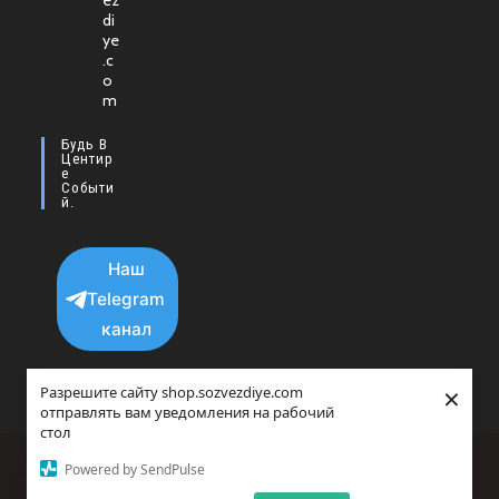
ez
в
di
новой
ye
.c
вкладке
o
m
Будь В
Центир
Е
Событи
Й.
Наш
Telegram
канал
×
Разрешите сайту shop.sozvezdiye.com
отправлять вам уведомления на рабочий
стол
Политика конфиденциальности
Powered by SendPulse
copyright © 2025 - 2026 Все права защищенны.
Прайс-агрегатор