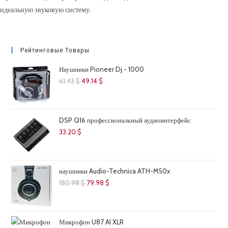
идеальную звуковую систему.
Рейтинговые Товары
Наушники Pioneer Dj - 1000
Первоначальная
Текущая
61.43
$
49.14
$
цена
цена:
составляла
49.14 $.
61.43 $.
DSP Q16 профессиональный аудиоинтерфейс
33.20
$
наушники Audio-Technica ATH-M50x
Первоначальная
Текущая
180.98
$
79.98
$
цена
цена:
составляла
79.98 $.
180.98 $.
Микрофон U87 AI XLR