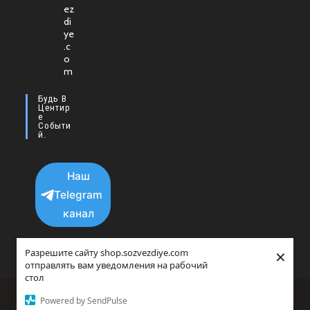
ez
в
di
новой
ye
.c
вкладке
o
m
Будь В
Центир
Е
Событи
Й.
Наш
Telegram
канал
×
Разрешите сайту shop.sozvezdiye.com
отправлять вам уведомления на рабочий
стол
Политика конфиденциальности
Powered by SendPulse