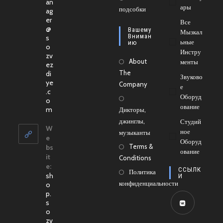
an
вкладке
Ары
новой
подсобки
в
ag
er
вкладке
новой
Все
@
Вашему
Мызкал
вкладке
Вниман
s
Ьные
Ию
o
Инстру
zv
About
Менты
ez
The
di
Звуково
ye
Company
Е
.c
Оборуд
o
Ование
Откроется
m
Дикторы,
в
джинглы,
Студий
вашем
W
Ное
музыканты
приложении
e
Оборуд
Terms &
bs
Ование
it
Conditions
e:
ССЫЛК
Политика
sh
И
конфиденциальности
o
p.
s
o
Откроется
zv