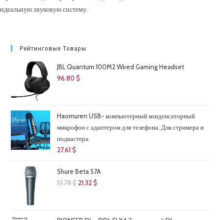
идеальную звуковую систему.
Рейтинговые Товары
JBL Quantum 100M2 Wired Gaming Headset
96.80
$
Haomuren USB- компьютерный конденсаторный
микрофон с адаптером для телефона. Для стримера и
подкастера.
27.61
$
Shure Beta 57A
Первоначальная
Текущая
51.78
$
21.32
$
цена
цена:
составляла
21.32 $.
51.78 $.