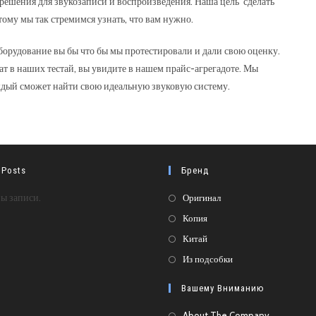
решения для звукозаписи и воспроизведения. Наша цель сделать
ому мы так стремимся узнать, что вам нужно.
орудование вы бы что бы мы протестировали и дали свою оценку.
т в наших тестай, вы увидите в нашем прайс-агрегадоте. Мы
аждый сможет найти свою идеальную звуковую систему.
 Posts
Бренд
Откроется
ы записи.
Оригинал
в
Откроется
Копия
новой
в
Откроется
Китай
вкладке
новой
в
Откроется
Из подсобки
вкладке
новой
в
Вашему Вниманию
вкладке
новой
вкладке
About The Company