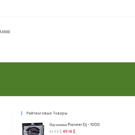
АНИЕ
Рейтинговые Товары
Наушники Pioneer Dj - 1000
Первоначальная
Текущая
61.43
$
49.14
$