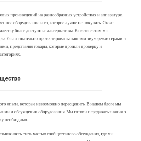
уковых произведений на разнообразных устройствах и аппаратуре.
енное оборудование и то, которое лучше не покупать. Стоит
ачеству более доступные альтернативы. В связи с этим мы
торые были тщательно протестированы нашими звукорежиссерами и
ми, представляя товары, которые прошли проверку и
категориях.
бщество
ого опыта, которые невозможно переоценить. В нашем блоге мы
ании и обсуждении оборудования. Мы готовы передавать знания о
му необходимо.
 возможность стать частью сообществного обсуждения, где мы