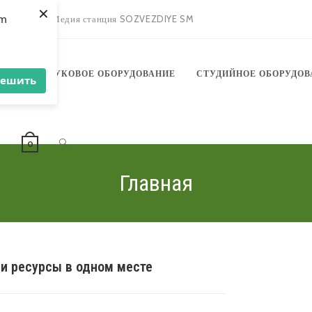
×
om
зыкантов
Медия станция SOZVEZDIYE SM
АНИЕ
ЗВУКОВОЕ ОБОРУДОВАНИЕ
СТУДИЙНОЕ ОБОРУДОВ
решить
ПЕРЕКЛЮЧИТЬ
Ы
0
Главная
ПОИСК
 и ресурсы в одном месте
ПО