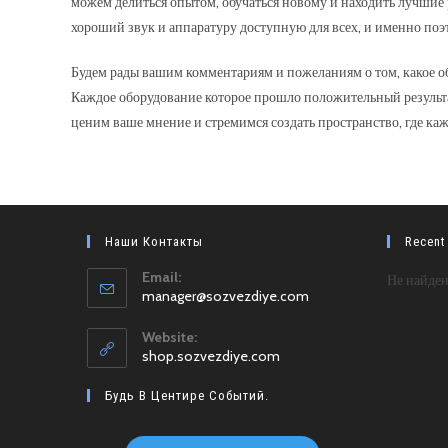
можем делиться опытом, обучаться новому и находить лучшие 
хороший звук и аппаратуру доступную для всех, и именно поэт
Будем рады вашим комментариям и пожеланиям о том, какое об
Каждое оборудование которое прошло положительный результа
ценим ваше мнение и стремимся создать пространство, где к
Наши Контакты
Recent
Email:
Не найден
Откроется
manager@sozvezdiye.com
в
вашем
Website:
приложении
shop.sozvezdiye.com
Будь В Центире Событий.