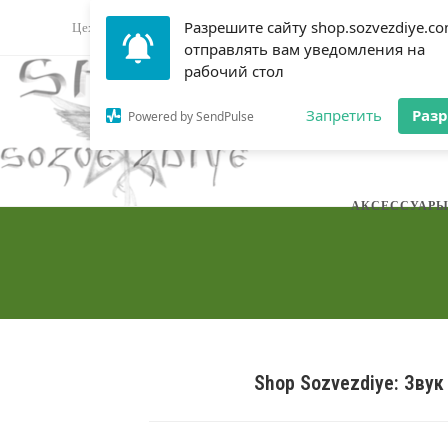
Перейти
Разрешите сайту shop.sozvezdiye.c
Цех звука: Sozvezdiye
Магазин оборудования
Форум му
к
отправлять вам уведомления на
содержимому
рабочий стол
DJ ОБОРУДОВ
Запретить
Раз
Powered by SendPulse
АКСЕССУАР
Shop Sozvezdiye: Звук